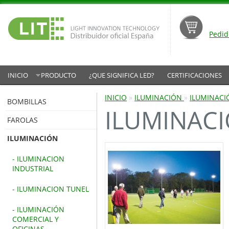
Pedid
INICIO
PRODUCTO
¿QUE SIGNIFICA LED?
CERTIFICACIONES
INICIO
»
ILUMINACIÓN
»
ILUMINACI
BOMBILLAS
ILUMINACI
FAROLAS
ILUMINACIÓN
- ILUMINACION
INDUSTRIAL
- ILUMINACION TUNEL
- ILUMINACIÓN
COMERCIAL Y
OFICINAS