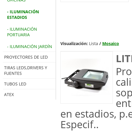
- ILUMINACIÓN
ESTADIOS
- ILUMINACIÓN
PORTUARIA
Visualización:
Lista
/
Mosaico
- ILUMINACIÓN JARDÍN
LIT
PROYECTORES DE LED
Pro
TIRAS LEDS,DRIVERS Y
FUENTES
cal
TUBOS LED
sop
ATEX
ent
en estadios, p.e
Especif..